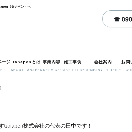
装・屋根塗装・店舗塗装はtanapen（タナペン）へ
ページ
tanapenとは
事業内容
施工事例
会社案内
お問
ME
ABOUT TANAPEN
SERVICE
CASE STUDY
COMPANY PROFILE
CO
)
anapen株式会社の代表の田中です！