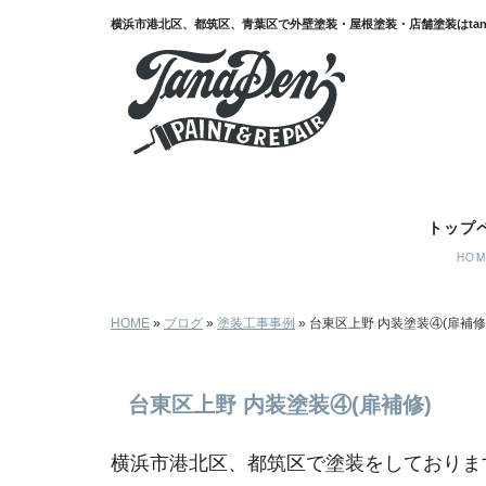
台東区上野 内装塗装④(扉補修)｜横浜市港北区,都筑区,青葉区で外壁塗
トップ
HO
HOME
»
ブログ
»
塗装工事事例
»
台東区上野 内装塗装④(扉補修
台東区上野 内装塗装④(扉補修)
横浜市港北区、都筑区で塗装をしておりますt