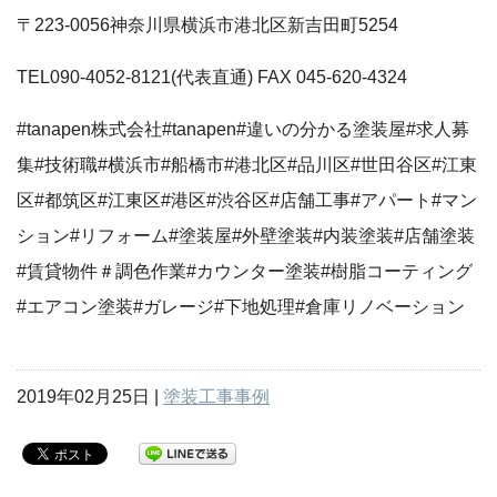
〒223-0056神奈川県横浜市港北区新吉田町5254
TEL090-4052-8121(代表直通) FAX 045-620-4324
#tanapen株式会社#tanapen#違いの分かる塗装屋#求人募
集#技術職#横浜市#船橋市#港北区#品川区#世田谷区#江東
区#都筑区#江東区#港区#渋谷区#店舗工事#アパート#マン
ション#リフォーム#塗装屋#外壁塗装#内装塗装#店舗塗装
#賃貸物件＃調色作業#カウンター塗装#樹脂コーティング
#エアコン塗装#ガレージ#下地処理#倉庫リノベーション
2019年02月25日 |
塗装工事事例