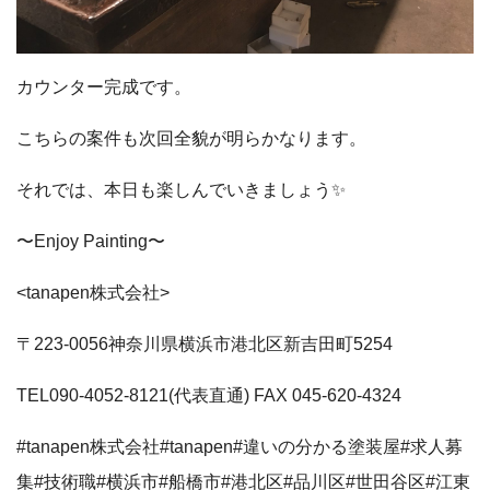
カウンター完成です。
こちらの案件も次回全貌が明らかなります。
それでは、本日も楽しんでいきましょう✨
〜Enjoy Painting〜
<tanapen株式会社>
〒223-0056神奈川県横浜市港北区新吉田町5254
TEL090-4052-8121(代表直通) FAX 045-620-4324
#tanapen株式会社#tanapen#違いの分かる塗装屋#求人募
集#技術職#横浜市#船橋市#港北区#品川区#世田谷区#江東