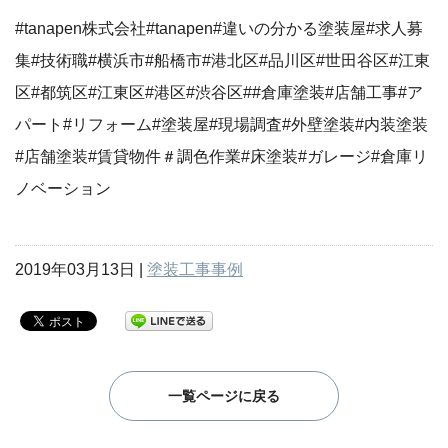
#tanapen株式会社#tanapen#違いの分かる塗装屋#求人募
集#技術職#横浜市#船橋市#港北区#品川区#世田谷区#江東
区#都筑区#江東区#港区#渋谷区##倉庫塗装#店舗工事#ア
パート#リフォーム#塗装屋#現場調査#外壁塗装#内装塗装
#店舗塗装#賃貸物件＃調色作業#床塗装#ガレージ#倉庫リ
ノベーション
2019年03月13日 |
塗装工事事例
一覧ページに戻る