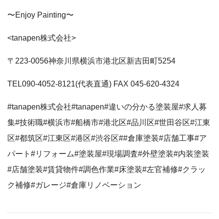
〜Enjoy Painting〜
<tanapen株式会社>
〒223-0056神奈川県横浜市港北区新吉田町5254
TEL090-4052-8121(代表直通) FAX 045-620-4324
#tanapen株式会社#tanapen#違いの分かる塗装屋#求人募
集#技術職#横浜市#船橋市#港北区#品川区#世田谷区#江東
区#都筑区#江東区#港区#渋谷区##倉庫塗装#店舗工事#ア
パート#リフォーム#塗装屋#現場調査#外壁塗装#内装塗装
#店舗塗装#賃貸物件#調色作業#床塗装#左官補修#クラッ
ク補修#ガレージ#倉庫リノベーション