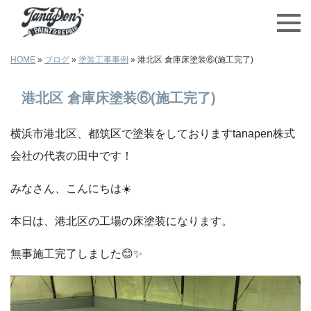
HOME
»
ブログ
»
塗装工事事例
»
港北区 倉庫床塗装⑥(施工完了)
港北区 倉庫床塗装⑥(施工完了)
横浜市港北区、都筑区で塗装をしておりますtanapen株式
会社の代表の田中です！
みなさん、こんにちは☀️
本日は、港北区の工場の床塗装になります。
無事施工完了しました😊✨