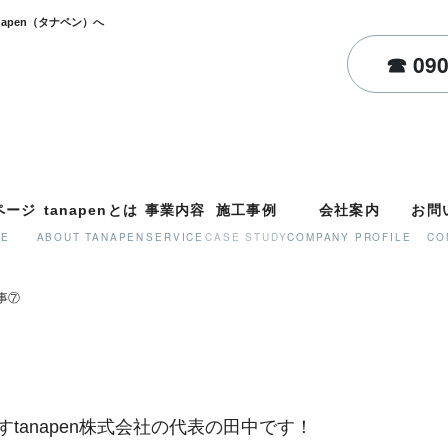
塗装・屋根塗装・店舗塗装はtanapen（タナペン）へ
ページ
tanapenとは
事業内容
施工事例
会社案内
お問
ME
ABOUT TANAPEN
SERVICE
CASE STUDY
COMPANY PROFILE
CO
事⑦
anapen株式会社の代表の田中です！