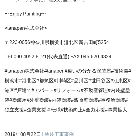
〜Enjoy Painting〜
<tanapen株式会社>
〒223-0056神奈川県横浜市港北区新吉田町5254
TEL090-4052-8121(代表直通) FAX 045-620-4324
#tanapen株式会社#tanapen#違いの分かる塗装屋#技術職#
横浜市#港北区#都筑区#川崎区#品川区#世田谷区#江東区#
港区#戸建て#アパート#リフォーム#不動産管理#内装壁塗
装#塗装屋#外壁塗装#内装塗装#漆喰壁塗装#事務所塗装#
独立支援#企業支援＃転職#技術向上#全力応援#事業拡大
2019年08月22日 |
塗装工事事例