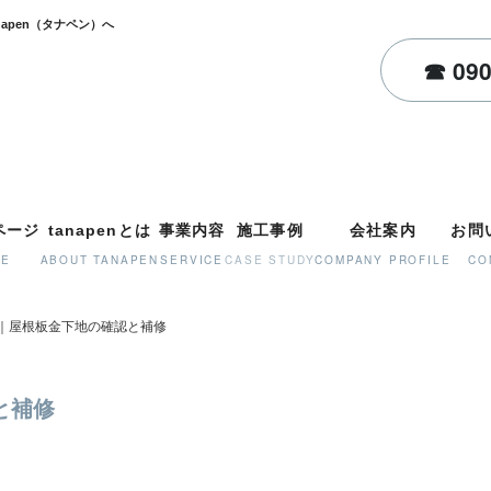
区で外壁塗装・屋根塗装・店舗塗装はtanapen（タナペン）へ
ページ
tanapenとは
事業内容
施工事例
会社案内
お問
ME
ABOUT TANAPEN
SERVICE
CASE STUDY
COMPANY PROFILE
CO
｜屋根板金下地の確認と補修
と補修